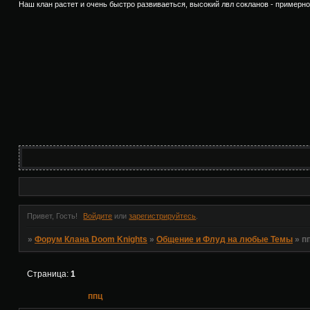
Наш клан растет и очень быстро развиваеться, высокий лвл сокланов - примерно 70
Привет, Гость!
Войдите
или
зарегистрируйтесь
.
»
Форум Клана Doom Knights
»
Общение и Флуд на любые Темы
»
п
Страница:
1
ппц