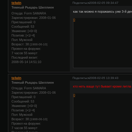
telwin
Поделиться
2008-02-05 09:34:47
Темный Рыцарь Шиллиен
как так можно я поражаюсь уже 3-й д
Откуда:
Form SAMARA
Зарегистрирован
: 2008-01-06
0
Приглашений:
0
Сообщений:
53
Уважение:
[+0/-0]
Позитив:
[+1/-4]
Пол:
Мужской
Возраст:
38
[1988-06-10]
Провел на форуме:
7 часов 55 минут
Последний визит:
2008-05-14 14:51:10
telwin
Поделиться
2008-02-05 13:39:43
Темный Рыцарь Шиллиен
кто неть ваще тут бывает кроме литл
Откуда:
Form SAMARA
Зарегистрирован
: 2008-01-06
0
Приглашений:
0
Сообщений:
53
Уважение:
[+0/-0]
Позитив:
[+1/-4]
Пол:
Мужской
Возраст:
38
[1988-06-10]
Провел на форуме:
7 часов 55 минут