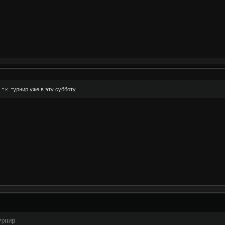
 т.к. турнир уже в эту субботу
урнир