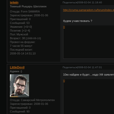
telwin
Поделиться
2008-02-04 11:18:40
Темный Рыцарь Шиллиен
http://cruma.samaradom.ru/forum/index.
Откуда:
Form SAMARA
Зарегистрирован
: 2008-01-06
Приглашений:
0
будем учавствовать ?
Сообщений:
53
Уважение:
[+0/-0]
0
Позитив:
[+1/-4]
Пол:
Мужской
Возраст:
38
[1988-06-10]
Провел на форуме:
7 часов 55 минут
Последний визит:
2008-05-14 14:51:10
LittleDevil
Поделиться
2008-02-04 11:47:01
Админ :)
10кк найдем и будет....надо ХФ заявлять
0
Откуда:
Самарский Метрополитен
Зарегистрирован
: 2008-01-06
Приглашений:
0
Сообщений:
90