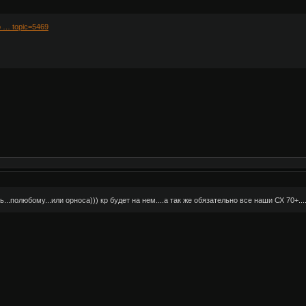
p … topic=5469
...полюбому...или орноса))) кр будет на нем....а так же обязательно все наши СХ 70+....