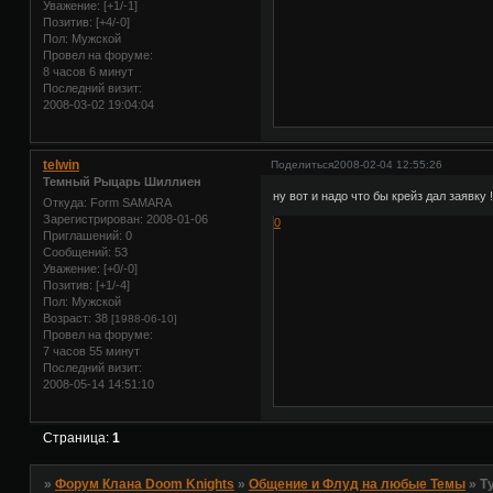
Уважение:
[+1/-1]
Позитив:
[+4/-0]
Пол:
Мужской
Провел на форуме:
8 часов 6 минут
Последний визит:
2008-03-02 19:04:04
telwin
Поделиться
2008-02-04 12:55:26
Темный Рыцарь Шиллиен
ну вот и надо что бы крейз дал заявку !
Откуда:
Form SAMARA
Зарегистрирован
: 2008-01-06
0
Приглашений:
0
Сообщений:
53
Уважение:
[+0/-0]
Позитив:
[+1/-4]
Пол:
Мужской
Возраст:
38
[1988-06-10]
Провел на форуме:
7 часов 55 минут
Последний визит:
2008-05-14 14:51:10
Страница:
1
»
Форум Клана Doom Knights
»
Общение и Флуд на любые Темы
»
Т