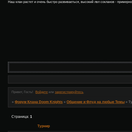
Наш клан растет и очень быстро развиваеться, высокий лвл сокланов - примерно 70
Привет, Гость!
Войдите
или
зарегистрируйтесь
.
»
Форум Клана Doom Knights
»
Общение и Флуд на любые Темы
»
Т
Страница:
1
Турнир