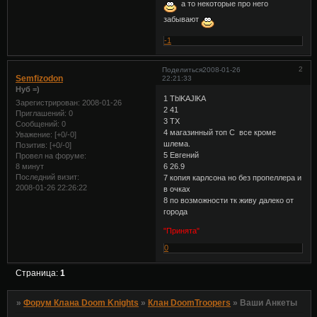
а то некоторые про него
забывают
-1
2
Поделиться
2008-01-26
Semfizodon
22:21:33
Нуб =)
1 TblKAJlKA
Зарегистрирован
: 2008-01-26
2 41
Приглашений:
0
3 TX
Сообщений:
0
4 магазинный топ С все кроме
Уважение:
[+0/-0]
шлема.
Позитив:
[+0/-0]
5 Евгений
Провел на форуме:
8 минут
6 26.9
Последний визит:
7 копия карлсона но без пропеллера и
2008-01-26 22:26:22
в очках
8 по возможности тк живу далеко от
города
"Принята"
0
Страница:
1
»
Форум Клана Doom Knights
»
Клан DoomTroopers
»
Ваши Анкеты