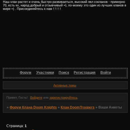
Наш клан растет и очень быстро развиваеться, высокий лвл сокланов - примерно
70, есть кх, народ добрый и отзывчивый =), по-моему это один из лучших кланов в
мире =) . Присоединяйтесь к нам ! ! ! ! !
Форум
Участники
Поиск
Регистрация
Войти
Активные темы
Привет, Гость!
Войдите
или
зарегистрируйтесь
.
»
Форум Клана Doom Knights
»
Клан DoomTroopers
»
Ваши Анкеты
Страница:
1