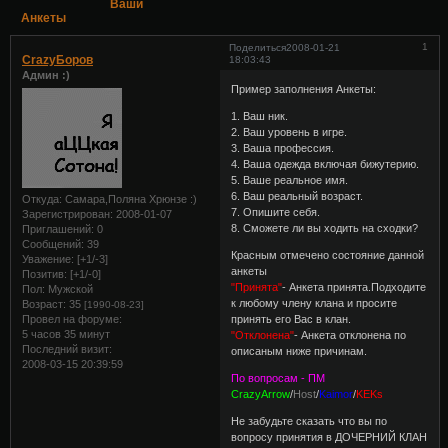
Ваши
Анкеты
1
Поделиться
2008-01-21
CrazyБоров
18:03:43
Админ :)
Пример заполнения Анкеты:
1. Ваш ник.
2. Ваш уровень в игре.
3. Ваша профессия.
4. Ваша одежда включая бижутерию.
5. Ваше реальное имя.
6. Ваш реальный возраст.
Откуда:
Самара,Поляна Хрюнзе :)
7. Опишите себя.
Зарегистрирован
: 2008-01-07
8. Сможете ли вы ходить на сходки?
Приглашений:
0
Сообщений:
39
Красным отмечено состояние данной
Уважение:
[+1/-3]
анкеты
Позитив:
[+1/-0]
"Принята"
- Анкета принята.Подходите
Пол:
Мужской
к любому члену клана и просите
Возраст:
35
[1990-08-23]
Провел на форуме:
принять его Вас в клан.
5 часов 35 минут
"Отклонена"
- Анкета отклонена по
Последний визит:
описаным ниже причинам.
2008-03-15 20:39:59
По вопросам - ПМ
CrazyArrow
/
Host
/
Kaimor
/
KEKs
Не забудьте сказать что вы по
вопросу принятия в ДОЧЕРНИЙ КЛАН